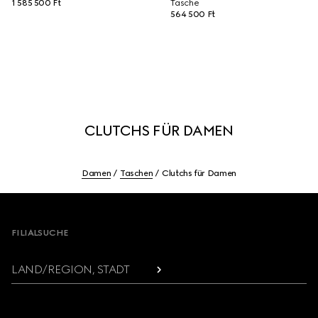
1 585 500 Ft
Tasche
564 500 Ft
CLUTCHS FÜR DAMEN
Damen
Taschen
Clutchs für Damen
Footer
FILIALSUCHE
LAND/REGION, STADT