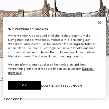
Wir verwenden Cookies
Wir verwenden Cookies und ähnliche Technologien, um die
Navigation auf der Website zu verbessern, die Nutzung der
Website zu analysieren, uns bei unseren Marketingaktivitäten zu
unterstützen und Ihnen zu ermöglichen, unsere Inhalte auf Ihren
sozialen Netzwerken zu teilen. Durch die weitere Nutzung dieser
Website stimmen Sie diesen Nutzungsbedingungen zu.
Weitere Informationen zu diesen Technologien und ihrer
Verwendung auf dieser Website finden Sie in unserer
Cookie-
Richtlinie
.
OK
COOKIE-EINSTELLUNGEN
ONLINE AUSVERKAUFT
Gucci Jackie 1961 Mini-Tasche aus
Gucci Jackie 1961 Mini-Tasche aus
Pythonleder
Pythonleder
2 000 000 Ft
2 000 000 Ft