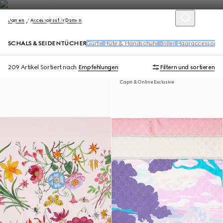
Damen
Accessoires für Damen
SCHALS & SEIDENTÜCHER
Gürtel
Hüte & Handschuhe
Brillen
Haaraccessoire
209 Artikel
Sortiert nach
Empfehlungen
Filtern und sortieren
Capri & Online Exclusive