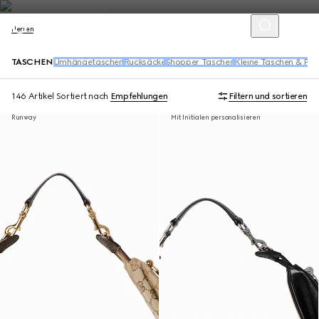
Herren
TASCHEN
Umhängetaschen
Rucksäcke
Shopper Taschen
Kleine Taschen & Po
146 Artikel
Sortiert nach
Empfehlungen
Filtern und sortieren
Runway
Mit Initialen personalisieren