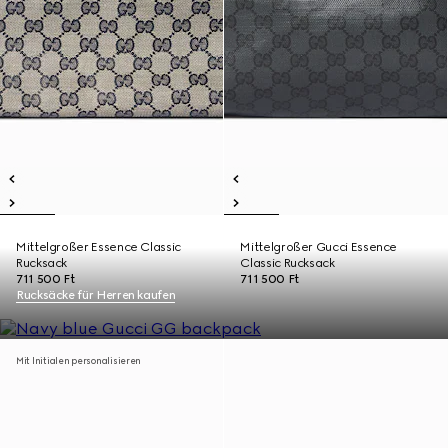
Mittelgroßer Essence Classic
Mittelgroßer Gucci Essence
Rucksack
Classic Rucksack
711 500 Ft
711 500 Ft
Rucksäcke für Herren kaufen
Mit Initialen personalisieren