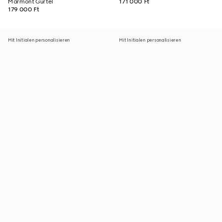
Marmont Gürtel
171 000 Ft
179 000 Ft
Mit Initialen personalisieren
Mit Initialen personalisieren