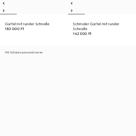
Gürtel mit runder Schnalle
Schmaler Gürtel mit runder
183 000 Ft
Schnalle
142 500 Ft
Mit Initialen personalisieren