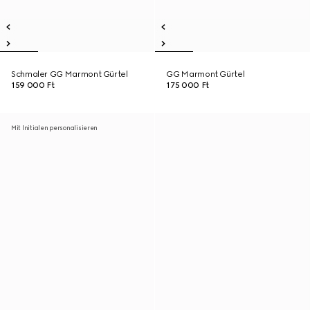
Schmaler GG Marmont Gürtel
GG Marmont Gürtel
159 000 Ft
175 000 Ft
Mit Initialen personalisieren