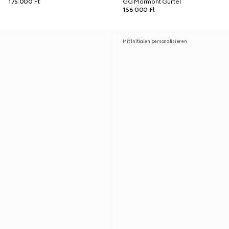
175 000 Ft
GG Marmont Gürtel
156 000 Ft
Mit Initialen personalisieren