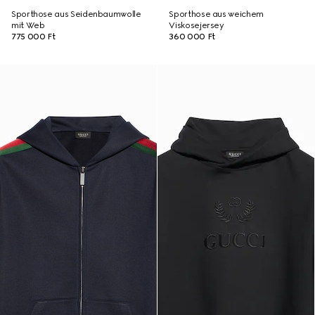
Sporthose aus Seidenbaumwolle
Sporthose aus weichem
mit Web
Viskosejersey
775 000 Ft
360 000 Ft