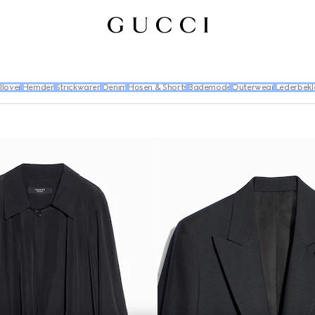
llover
Hemden
Strickwaren
Denim
Hosen & Shorts
Bademode
Outerwear
Lederbekl