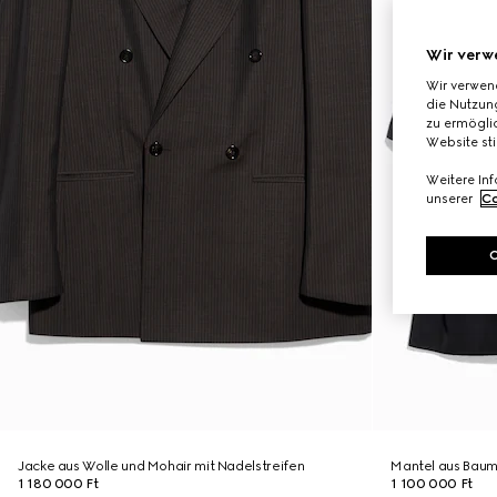
Wir verw
Wir verwen
die Nutzung
zu ermöglic
Website st
Weitere In
unserer
Co
Jacke aus Wolle und Mohair mit Nadelstreifen
Mantel aus Baumw
1 180 000 Ft
1 100 000 Ft