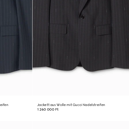
eifen
Jackett aus Wolle mit Gucci Nadelstreifen
1 260 000 Ft