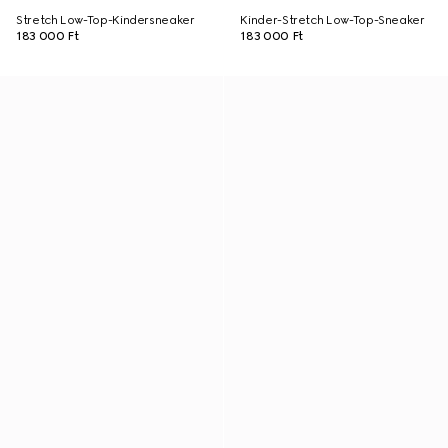
Stretch Low-Top-Kindersneaker
Kinder-Stretch Low-Top-Sneaker
183 000 Ft
183 000 Ft