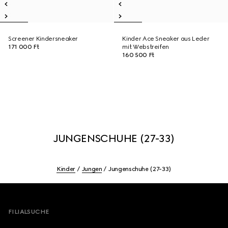
Screener Kindersneaker
Kinder Ace Sneaker aus Leder
171 000 Ft
mit Webstreifen
160 500 Ft
JUNGENSCHUHE (27-33)
Kinder
Jungen
Jungenschuhe (27-33)
Footer
FILIALSUCHE