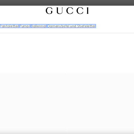
Pantoletten
Pumps
Ballerinas
Damenstiefel und Stiefeletten