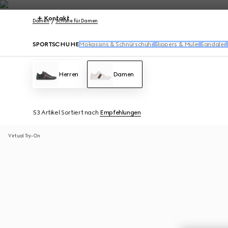
Kontakt
Damen
Schuhe für Damen
SPORTSCHUHE
Mokassins & Schnürschuhe
Slippers & Mules
Sandalen
Herren
Damen
53 Artikel
Sortiert nach
Empfehlungen
Virtual Try-On