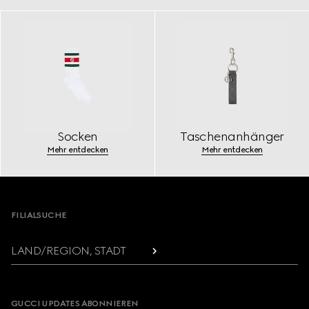
Socken
Taschenanhänger
Mehr entdecken
Mehr entdecken
Footer
FILIALSUCHE
LAND/REGION, STADT
GUCCI UPDATES ABONNIEREN