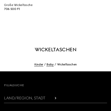
Große Wickeltasche
706 500 Ft
WICKELTASCHEN
Kinder
Baby
Wickeltaschen
Footer
FILIALSUCHE
LAND/REGION, STADT