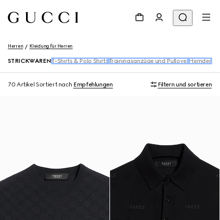
Herren
Kleidung für Herren
STRICKWAREN
T-Shirts & Polo Shirts
Trainingsanzüge und Pullover
Hemden
De
70 Artikel
Sortiert nach
Empfehlungen
Filtern und sortieren