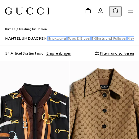
Damen
Kleidung für Damen
MÄNTEL UND JACKEN
Strickwaren
Tops & Blusen​
T-Shirts und Pullover
Kleide
54 Artikel
Sortiert nach
Empfehlungen
Filtern und sortieren