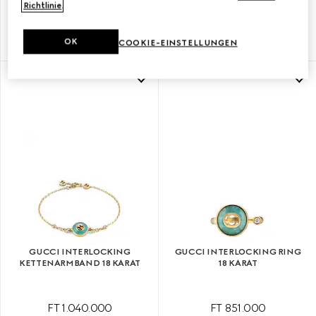
Richtlinie
.
18 KARAT
OK
FT 1.240.000
FT 1.180.000
COOKIE-EINSTELLUNGEN
GUCCI INTERLOCKING
GUCCI INTERLOCKING RING
KETTENARMBAND 18 KARAT
18 KARAT
FT 1.040.000
FT 851.000