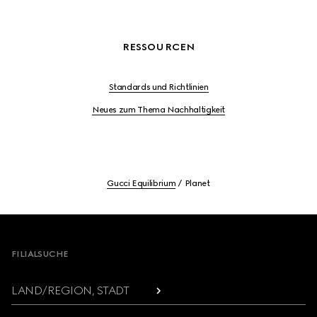
RESSOURCEN
Standards und Richtlinien
Neues zum Thema Nachhaltigkeit
Gucci Equilibrium
Planet
Footer
FILIALSUCHE
LAND/REGION, STADT