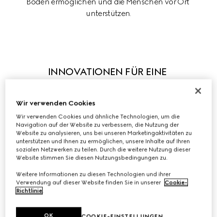
Böden ermöglichen und die Menschen vor Ort 
unterstützen.
INNOVATIONEN FÜR EINE 
KREISLAUFWIRTSCHAFT
Wir verwenden Cookies
Wir verwenden Cookies und ähnliche Technologien, um die
Navigation auf der Website zu verbessern, die Nutzung der
Die Einführung und Skalierung der Kreislaufwirtschaft 
Website zu analysieren, uns bei unseren Marketingaktivitäten zu
unterstützen und Ihnen zu ermöglichen, unsere Inhalte auf Ihren
beginnt mit kreativem Design und Innovationen.

sozialen Netzwerken zu teilen. Durch die weitere Nutzung dieser
Wir haben eine umfassende Kreislaufwirtschaft 
Website stimmen Sie diesen Nutzungsbedingungen zu.
aufgebaut, die Abfälle und Verschmutzung vermeidet 
Weitere Informationen zu diesen Technologien und ihrer
und Langlebigkeit, Rückgewinnung, Wiederverwendung 
Verwendung auf dieser Website finden Sie in unserer
Cookie-
und Recycling bzw. Second Life ermöglicht. Diese 
Richtlinie
.
Kreislaufwirtschaft beruht auf internen Best Practices 
und Programmen wie Gucci-Up und Gucci Scrap-less. 
OK
COOKIE-EINSTELLUNGEN