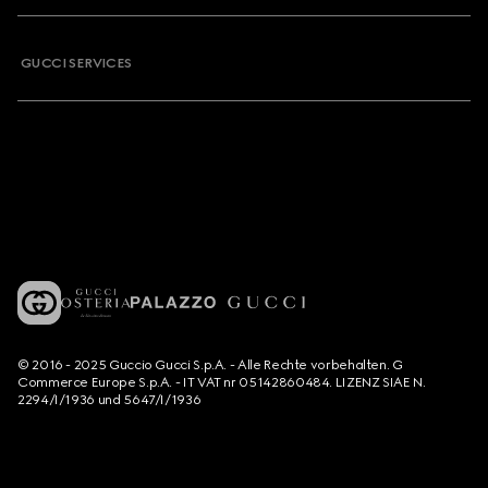
GUCCI SERVICES
© 2016 - 2025 Guccio Gucci S.p.A. - Alle Rechte vorbehalten. G
Commerce Europe S.p.A. - IT VAT nr 05142860484. LIZENZ SIAE N.
2294/I/1936 und 5647/I/1936