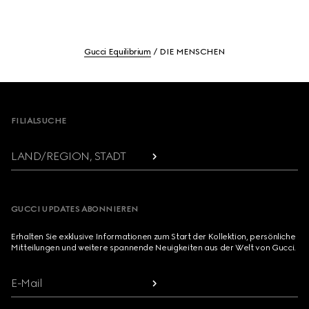
Gucci Equilibrium
DIE MENSCHEN
Footer
FILIALSUCHE
LAND/REGION, STADT
GUCCI UPDATES ABONNIEREN
Erhalten Sie exklusive Informationen zum Start der Kollektion, persönliche
Mitteilungen und weitere spannende Neuigkeiten aus der Welt von Gucci.
E-Mail