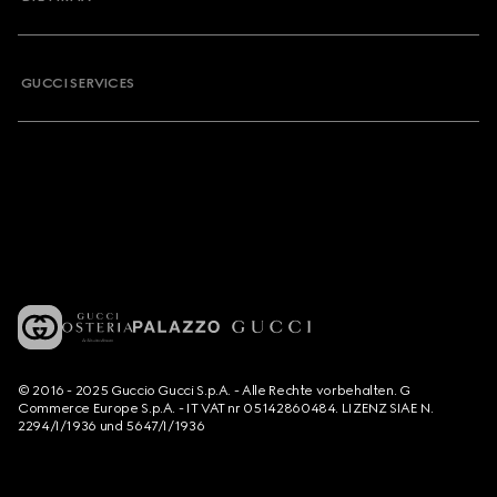
GUCCI SERVICES
© 2016 - 2025 Guccio Gucci S.p.A. - Alle Rechte vorbehalten. G
Commerce Europe S.p.A. - IT VAT nr 05142860484. LIZENZ SIAE N.
2294/I/1936 und 5647/I/1936