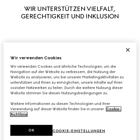
WIR UNTERSTÜTZEN VIELFALT, 
GERECHTIGKEIT UND INKLUSION
In Einklang mit unseren Prinzipien unterstützen wir aktiv 
die Vielfalt in all ihren Formen, damit jeder Mensch seine 
Wir verwenden Cookies
Individualität frei ausdrücken kann. Wir glauben, dass 
Wir verwenden Cookies und ähnliche Technologien, um die
unsere Besonderheit Kreativität und Innovation stimuliert. 
Navigation auf der Website zu verbessern, die Nutzung der
Website zu analysieren, uns bei unseren Marketingaktivitäten zu
Wir haben eine Reihe von Initiativen gestartet, um 
unterstützen und Ihnen zu ermöglichen, unsere Inhalte auf Ihren
Gerechtigkeit und Inklusion am Arbeitsplatz zu fördern, 
sozialen Netzwerken zu teilen. Durch die weitere Nutzung dieser
und arbeiten mit führenden Organisationen zusammen, 
Website stimmen Sie diesen Nutzungsbedingungen zu.
um zu systemischen Veränderungen in unserer Branche 
Weitere Informationen zu diesen Technologien und ihrer
und anderswo beizutragen.
Verwendung auf dieser Website finden Sie in unserer
Cookie-
Richtlinie
.
Vielfalt, Gerechtigkeit und Inklusion bei Gucci entdecken
OK
COOKIE-EINSTELLUNGEN