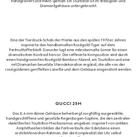
handgraviert und mikro-gemalt. Ein Tourbillon ist im Weißgold- und 
Diamantgehäuse untergebracht.
Eine der Tierdruck-Schals der Marke aus den späten 1970er Jahren 
inspirierte den handbemalten Roségold-Tiger auf dem 
Perlmuttzifferblatt. Darunter lugt eine mikrobemalte Sonne für einen 
dramatischen Kontrast hervor. Die raffinierte Komposition wird durch 
einen handgravierten Roségold-Bamboo-Akzent, ein Tourbillon und eine 
mit Diamanten besetzte Sterndekoration ergänzt, die alle von der 
roségoldenen geriffelten Lünette und dem Gehäuse eingerahmt werden.
GUCCI 25H
Das 8,4 mm dünne Gehäuse beherbergt sorgfältig ausgewählte, 
handgeschliffene und gesetzte Regenbogen-Saphire, die den zentralen 
skelettierten Tourbillon-Mechanismus umgeben. Inspiriert von antiken 
Amphitheatern bilden die Farbverläufe der Edelsteine einen 
architektonischen Rahmen, der die Komplexität der Uhr selbst 