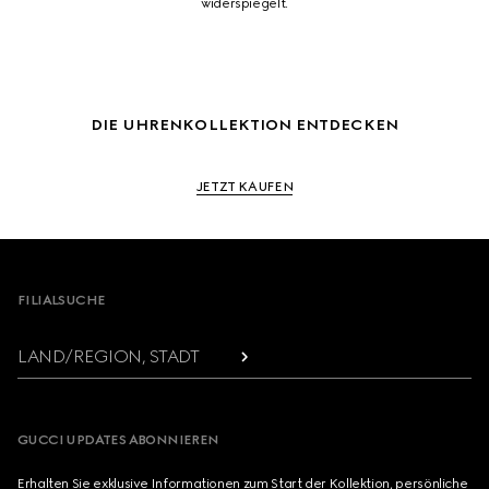
widerspiegelt.
DIE UHRENKOLLEKTION ENTDECKEN
JETZT KAUFEN
Footer
FILIALSUCHE
LAND/REGION, STADT
GUCCI UPDATES ABONNIEREN
Erhalten Sie exklusive Informationen zum Start der Kollektion, persönliche