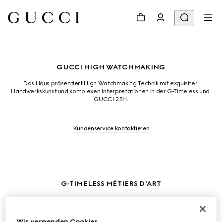
GUCCI HIGH WATCHMAKING
Das Haus präsentiert High Watchmaking Technik mit exquisiter 
Handwerkskunst und komplexen Interpretationen in der G-Timeless und 
GUCCI 25H.
Kundenservice kontaktieren
G-TIMELESS MÉTIERS D’ART
Der Flora-Print, ursprünglich 1966 von Vittorio Accornero entworfen, wird 
durch Mikromalerei, Handgravur und Edelsteine neu interpretiert. Das 
Weißgold-Zifferblatt ist kunstvoll mit Onyx besetzt und mit Edelsteinen 
Wir verwenden Cookies