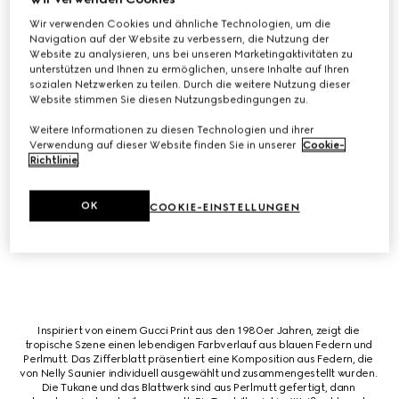
wie rosa Opal, blutrotem Jaspis‑Edelstein und Perlmutt verziert. Das 
Gehäuse zeigt Miniaturkreaturen aus Weißgold, die mit Gravur und 
Wir verwenden Cookies und ähnliche Technologien, um die
Mikromalerei veredelt sind. Sowohl das Gehäuse als auch das Tourbillon 
Navigation auf der Website zu verbessern, die Nutzung der
sind mit Diamanten besetzt, um einen funkelnden Akzent zu setzen.
Website zu analysieren, uns bei unseren Marketingaktivitäten zu
unterstützen und Ihnen zu ermöglichen, unsere Inhalte auf Ihren
sozialen Netzwerken zu teilen. Durch die weitere Nutzung dieser
Website stimmen Sie diesen Nutzungsbedingungen zu.
Weitere Informationen zu diesen Technologien und ihrer
Verwendung auf dieser Website finden Sie in unserer
Cookie-
Inspiriert von einem archivierten Seidenschal aus den 1980er Jahren wird 
ein Kranichdesign mit exquisiter Federhandwerkskunst der renommierten 
Richtlinie
.
Federkünstlerin Nelly Saunier zum Leben erweckt. Jede Feder wird 
aufgrund ihrer Farbe, Textur und reflektierenden Qualität individuell 
ausgewählt. Die Komposition wird mit Diamanten, Perlmutt und individuell 
OK
COOKIE-EINSTELLUNGEN
gravierten Blumen vervollständigt. Jede Blüte, ebenfalls aus Perlmutt 
gefertigt, wird von Hand mikro-gemalt. Ein Tourbillon treibt das Stück an.
Inspiriert von einem Gucci Print aus den 1980er Jahren, zeigt die 
tropische Szene einen lebendigen Farbverlauf aus blauen Federn und 
Perlmutt. Das Zifferblatt präsentiert eine Komposition aus Federn, die 
von Nelly Saunier individuell ausgewählt und zusammengestellt wurden. 
Die Tukane und das Blattwerk sind aus Perlmutt gefertigt, dann 