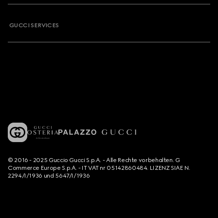
GUCCI SERVICES
© 2016 - 2025 Guccio Gucci S.p.A. - Alle Rechte vorbehalten. G
Commerce Europe S.p.A. - IT VAT nr 05142860484. LIZENZ SIAE N.
2294/I/1936 und 5647/I/1936