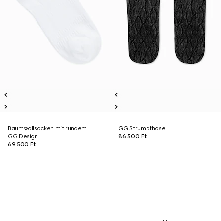
Baumwollsocken mit rundem
GG Strumpfhose
GG Design
86 500 Ft
69 500 Ft