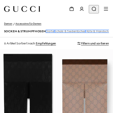
Damen
Accessoires für Damen
SOCKEN & STRUMPFHOSEN
Gürtel
Schals & Seidentücher
Hüte & Handschuh
6 Artikel
Sortiert nach
Empfehlungen
Filtern und sortieren
Runway