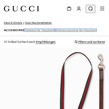
Décor & Lifestyle
Gucci Haustierkollektion
ACCESSOIRES
Kleidung für Haustiere​
Wohnaccessoires für Haustiere
37 Artikel
Sortiert nach
Empfehlungen
Filtern und sortieren