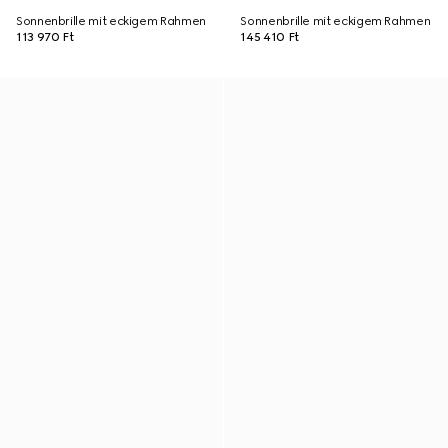
Sonnenbrille mit eckigem Rahmen
Sonnenbrille mit eckigem Rahmen
113 970 Ft
145 410 Ft