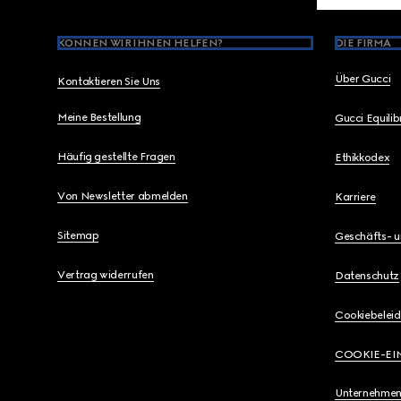
KÖNNEN WIR IHNEN HELFEN?
DIE FIRMA
Über Gucci
Kontaktieren Sie Uns
Meine Bestellung
Gucci Equili
Häufig gestellte Fragen
Ethikkodex
Von Newsletter abmelden
Karriere
Sitemap
Geschäfts- 
Vertrag widerrufen
Datenschutz
Cookiebeleid
COOKIE-EI
Unternehmen