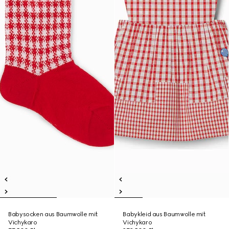
Babysocken aus Baumwolle mit
Babykleid aus Baumwolle mit
Vichykaro
Vichykaro