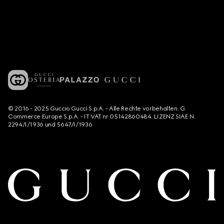
© 2016 - 2025 Guccio Gucci S.p.A. - Alle Rechte vorbehalten. G
Commerce Europe S.p.A. - IT VAT nr 05142860484. LIZENZ SIAE N.
2294/I/1936 und 5647/I/1936