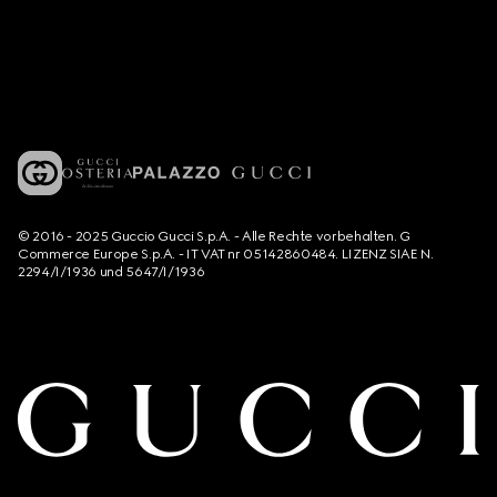
© 2016 - 2025 Guccio Gucci S.p.A. - Alle Rechte vorbehalten. G
Commerce Europe S.p.A. - IT VAT nr 05142860484. LIZENZ SIAE N.
2294/I/1936 und 5647/I/1936