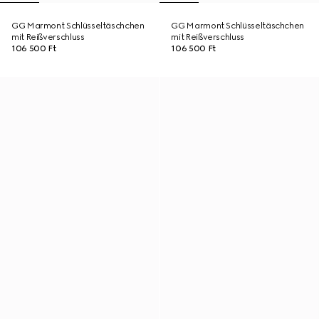
GG Marmont Schlüsseltäschchen
GG Marmont Schlüsseltäschchen
mit Reißverschluss
mit Reißverschluss
106 500 Ft
106 500 Ft