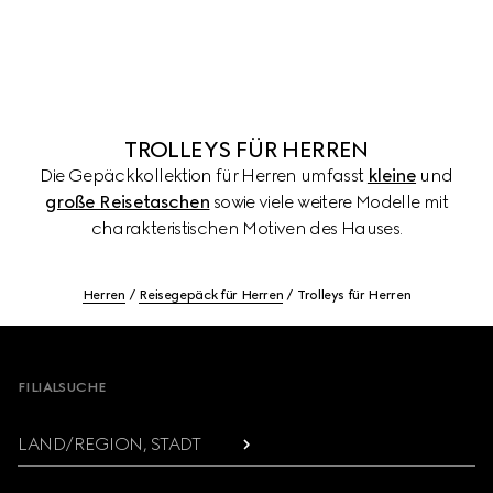
TROLLEYS FÜR HERREN
Die Gepäckkollektion für Herren umfasst
kleine
und
große Reisetaschen
sowie viele weitere Modelle mit
charakteristischen Motiven des Hauses.
Herren
Reisegepäck für Herren
Trolleys für Herren
Footer
FILIALSUCHE
LAND/REGION, STADT