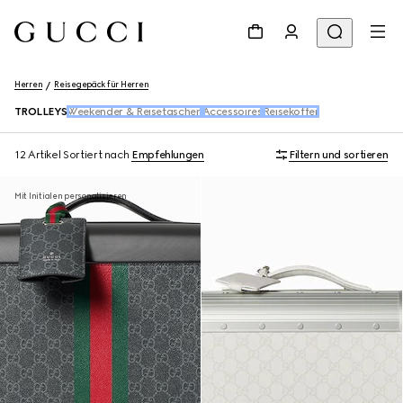
Herren
Reisegepäck für Herren
TROLLEYS
Weekender & Reisetaschen
Accessoires
Reisekoffer
12 Artikel
Sortiert nach
Empfehlungen
Filtern und sortieren
Mit Initialen personalisieren