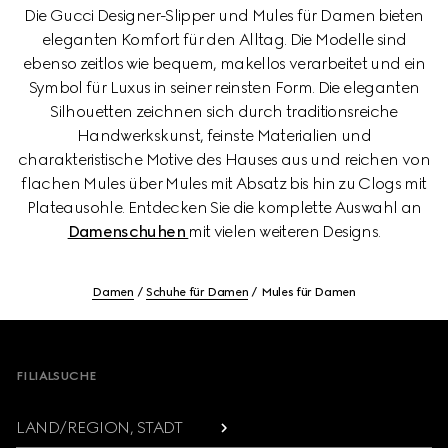
Die Gucci Designer-Slipper und Mules für Damen bieten
eleganten Komfort für den Alltag. Die Modelle sind
ebenso zeitlos wie bequem, makellos verarbeitet und ein
Symbol für Luxus in seiner reinsten Form. Die eleganten
Silhouetten zeichnen sich durch traditionsreiche
Handwerkskunst, feinste Materialien und
charakteristische Motive des Hauses aus und reichen von
flachen Mules über Mules mit Absatz bis hin zu Clogs mit
Plateausohle. Entdecken Sie die komplette Auswahl an
Damenschuhen
mit vielen weiteren Designs.
Damen
Schuhe für Damen
Mules für Damen
Footer
FILIALSUCHE
LAND/REGION, STADT