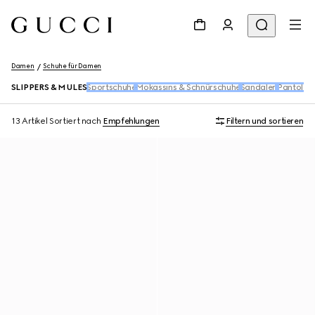
Damen
Schuhe für Damen
SLIPPERS & MULES
Sportschuhe
Mokassins & Schnürschuhe
Sandalen
Pantolett
13 Artikel
Sortiert nach
Empfehlungen
Filtern und sortieren