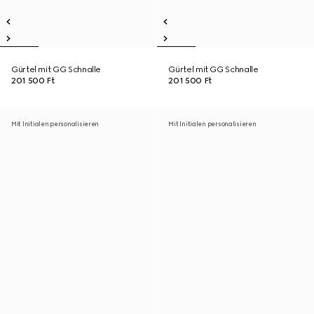
Gürtel mit GG Schnalle
Gürtel mit GG Schnalle
201 500 Ft
201 500 Ft
Mit Initialen personalisieren
Mit Initialen personalisieren