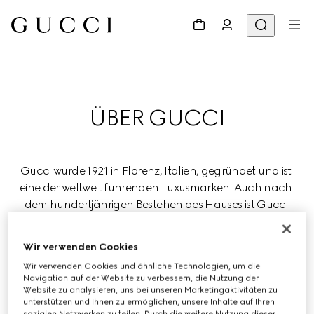
ÜBER GUCCI
Gucci wurde 1921 in Florenz, Italien, gegründet und ist 
eine der weltweit führenden Luxusmarken. Auch nach 
dem hundertjährigen Bestehen des Hauses ist Gucci 
bestrebt, Luxus neu zu definieren und dabei Kreativität, 
italienische Handwerkskunst und Innovation zu 
Wir verwenden Cookies
zelebrieren.
Wir verwenden Cookies und ähnliche Technologien, um die
Navigation auf der Website zu verbessern, die Nutzung der
Gucci ist Teil des globalen Luxuskonzerns Kering, der 
Website zu analysieren, uns bei unseren Marketingaktivitäten zu
unterstützen und Ihnen zu ermöglichen, unsere Inhalte auf Ihren
renommierte Häuser in den Bereichen Mode, 
sozialen Netzwerken zu teilen. Durch die weitere Nutzung dieser