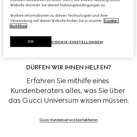
Lederwaren, Schmuck und Brillen führt.
Website stimmen Sie diesen Nutzungsbedingungen zu.
Weitere Informationen zu diesen Technologien und ihrer
Blicken Sie hinter die Kulissen der Kollektionen des 
Verwendung auf dieser Website finden Sie in unserer
Cookie-
Hauses, exklusiv in den 
Stories
.
Richtlinie
.
OK
COOKIE-EINSTELLUNGEN
DÜRFEN WIR IHNEN HELFEN?
Erfahren Sie mithilfe eines 
Kundenberaters alles, was Sie über 
das Gucci Universum wissen müssen.
Gucci Kundenservice kontaktieren