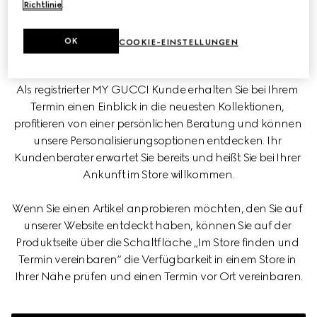
Richtlinie
.
Bei einem Termin mit unseren Kundenberatern haben Sie 
die Möglichkeit, in die Welt von Gucci einzutauchen und 
OK
COOKIE-EINSTELLUNGEN
ein maßgeschneidertes Erlebnis zu genießen.
Als registrierter MY GUCCI Kunde erhalten Sie bei Ihrem 
Termin einen Einblick in die neuesten Kollektionen, 
profitieren von einer persönlichen Beratung und können 
unsere Personalisierungsoptionen entdecken. Ihr 
Kundenberater erwartet Sie bereits und heißt Sie bei Ihrer 
Ankunft im Store willkommen.
Wenn Sie einen Artikel anprobieren möchten, den Sie auf 
unserer Website entdeckt haben, können Sie auf der 
Produktseite über die Schaltfläche „Im Store finden und 
Termin vereinbaren“ die Verfügbarkeit in einem Store in 
Ihrer Nähe prüfen und einen Termin vor Ort vereinbaren.