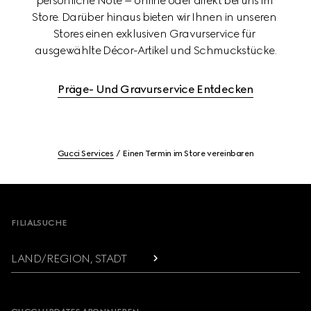
persönliche Note – online oder direkt bei uns im 
Store. Darüber hinaus bieten wir Ihnen in unseren 
Stores einen exklusiven Gravurservice für 
ausgewählte Décor-Artikel und Schmuckstücke.
Präge- Und Gravurservice Entdecken
Gucci Services
Einen Termin im Store vereinbaren
Footer
FILIALSUCHE
LAND/REGION, STADT