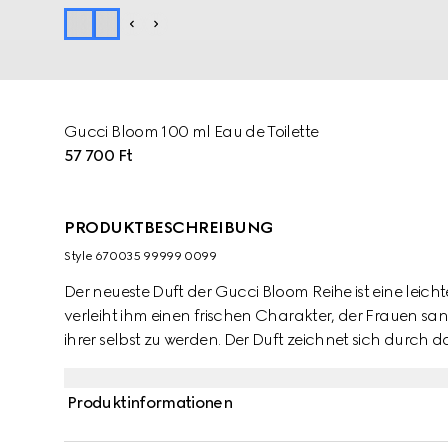
Gucci Bloom 100 ml Eau de Toilette
57 700 Ft
PRODUKTBESCHREIBUNG
Style ‎670035 99999 0099
Der neueste Duft der Gucci Bloom Reihe ist eine leich
verleiht ihm einen frischen Charakter, der Frauen san
ihrer selbst zu werden. Der Duft zeichnet sich durch
Jasminknospenextrakt, Tuberose und Rangunschlinge
bereichert die Komposition mit einer honigartigen Süße
Produktinformationen
Frische sowie die ätherische Wirkung von Neroli lass
Bloom Reihe in einem neuen Licht erstrahlen.