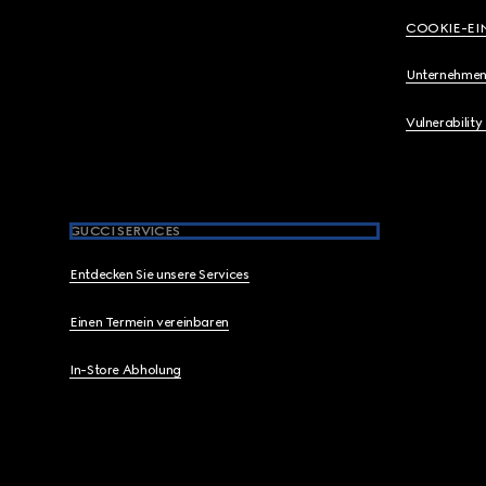
COOKIE-EI
Unternehmen
Vulnerability
GUCCI SERVICES
Entdecken Sie unsere Services
Einen Termein vereinbaren
In-Store Abholung