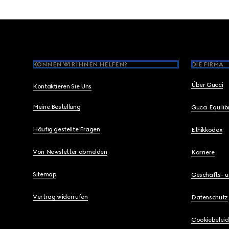
Footer
KÖNNEN WIR IHNEN HELFEN?
DIE FIRMA
Über Gucci
Kontaktieren Sie Uns
Meine Bestellung
Gucci Equili
Häufig gestellte Fragen
Ethikkodex
Von Newsletter abmelden
Karriere
Sitemap
Geschäfts- 
Vertrag widerrufen
Datenschutz
Cookiebeleid