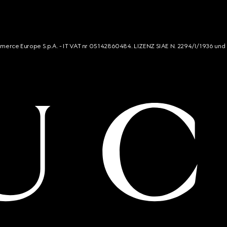
mmerce Europe S.p.A. - IT VAT nr 05142860484. LIZENZ SIAE N. 2294/I/1936 und