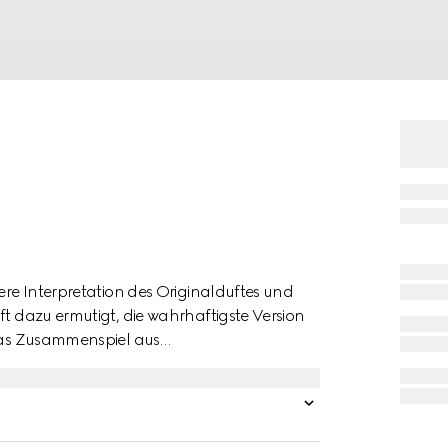
tere Interpretation des Originalduftes und
ft dazu ermutigt, die wahrhaftigste Version
 das Zusammenspiel aus
r aus. Die Zugabe eines Neroli-Akkords
 und einer leichten Zitrusnote. Die zarte
en den charakteristischen Jasminduft der