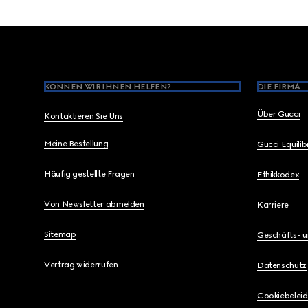
Footer
KÖNNEN WIR IHNEN HELFEN?
DIE FIRMA
Über Gucci
Kontaktieren Sie Uns
Meine Bestellung
Gucci Equili
Häufig gestellte Fragen
Ethikkodex
Von Newsletter abmelden
Karriere
Sitemap
Geschäfts- 
Vertrag widerrufen
Datenschutz
Cookiebeleid