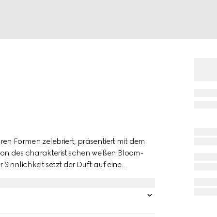
ihren Formen zelebriert, präsentiert mit dem
on des charakteristischen weißen Bloom-
Sinnlichkeit setzt der Duft auf eine
em Jasmin und Tuberose. Das Herz bildet
Verbindung mit Vanille, woraus sich eine
ancen ergibt, die den reichen Gourmand-
terstreichen.