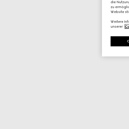
die Nutzung
zu ermöglic
Website st
Weitere In
unserer
Co