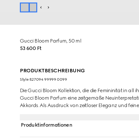
Gucci Bloom Parfum, 50 ml
53 600 Ft
PRODUKTBESCHREIBUNG
Style ‎827094 99999 0099
Die Gucci Bloom Kollektion, die die Femininität in all 
Gucci Bloom Parfum eine zeitgemäße Neuinterpretati
Akkords. Als Ausdruck von zeitloser Eleganz und feiner 
harmonische Komposition aus Jasmin, nachtblühend
eine neue, ambrierte Note von Perubalsam-Extrakt in 
Produktinformationen
Mischung aus cremig-süßen und würzig-holzigen Nu
Charakter und die strahlende Intensität des Duftes un