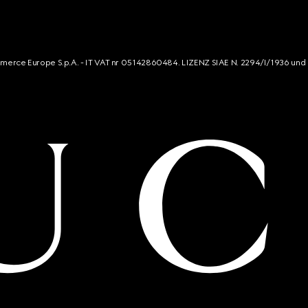
mmerce Europe S.p.A. - IT VAT nr 05142860484. LIZENZ SIAE N. 2294/I/1936 und