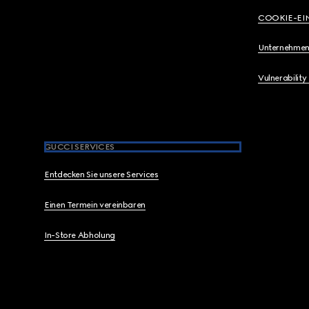
COOKIE-EI
Unternehmen
Vulnerability
GUCCI SERVICES
Entdecken Sie unsere Services
Einen Termein vereinbaren
In-Store Abholung