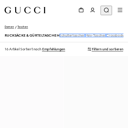
Damen
Taschen
RUCKSÄCKE & GÜRTELTASCHEN
Schultertaschen
Mini-Taschen
Crossbody-T
16 Artikel
Sortiert nach
Empfehlungen
Filtern und sortieren