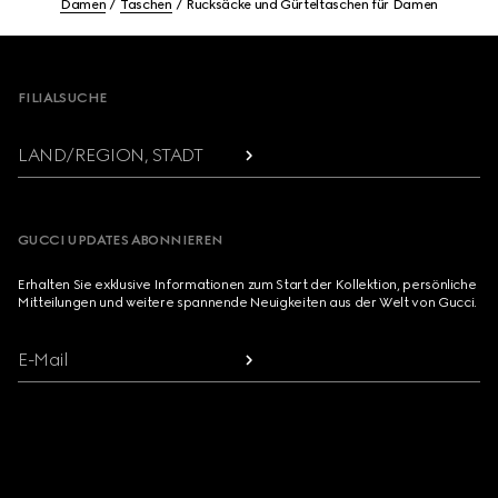
Damen
Taschen
Rucksäcke und Gürteltaschen für Damen
Footer
FILIALSUCHE
LAND/REGION, STADT
GUCCI UPDATES ABONNIEREN
Erhalten Sie exklusive Informationen zum Start der Kollektion, persönliche
Mitteilungen und weitere spannende Neuigkeiten aus der Welt von Gucci.
E-Mail