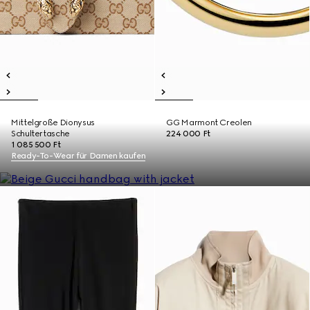
Mittelgroße Dionysus
GG Marmont Creolen
Schultertasche
224 000 Ft
1 085 500 Ft
Ready-To-Wear für Damen kaufen