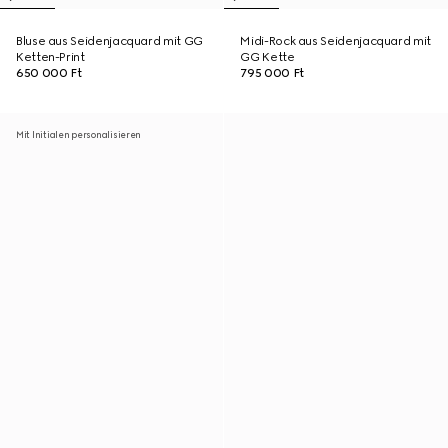
Bluse aus Seidenjacquard mit GG
Midi-Rock aus Seidenjacquard mit
Ketten-Print
GG Kette
650 000 Ft
795 000 Ft
Mit Initialen personalisieren