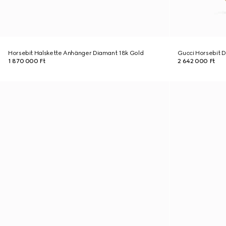
Horsebit Halskette Anhänger Diamant 18k Gold
Gucci Horsebit D
1 870 000 Ft
2 642 000 Ft