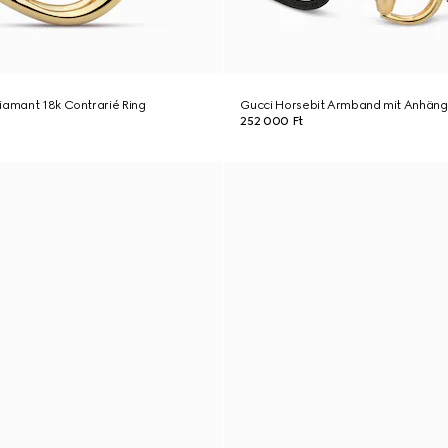
iamant 18k Contrarié Ring
Gucci Horsebit Armband mit Anhäng
252 000 Ft