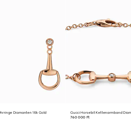
Ohrringe Diamanten 18k Gold
Gucci Horsebit Kettenarmband Diam
760 000 Ft