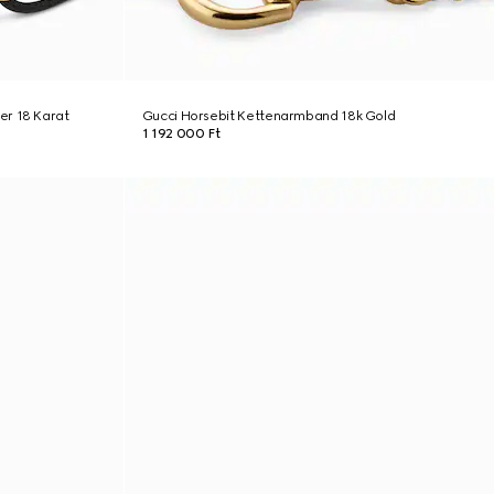
er 18 Karat
Gucci Horsebit Kettenarmband 18k Gold
1 192 000 Ft