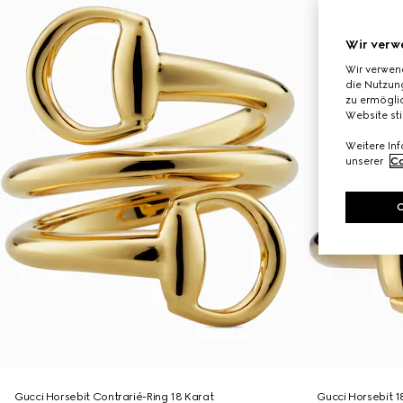
Wir verw
Wir verwen
die Nutzung
zu ermöglic
Website st
Weitere In
unserer
Co
Gucci Horsebit Contrarié-Ring 18 Karat
Gucci Horsebit 1