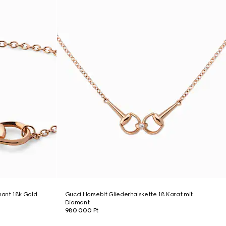
ant 18k Gold
Gucci Horsebit Gliederhalskette 18 Karat mit
Diamant
980 000 Ft