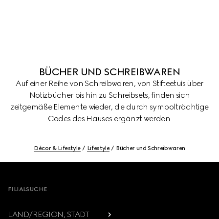
BÜCHER UND SCHREIBWAREN
Auf einer Reihe von Schreibwaren, von Stifteetuis über
Notizbücher bis hin zu Schreibsets, finden sich
zeitgemäße Elemente wieder, die durch symbolträchtige
Codes des Hauses ergänzt werden.
Décor & Lifestyle
Lifestyle
Bücher und Schreibwaren
Footer
FILIALSUCHE
LAND/REGION, STADT