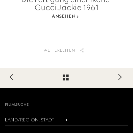
Gucci Jackie 1961
ANSEHEN
WEITERLEITEN
Footer
FILIALSUCHE
LAND/REGION, STADT