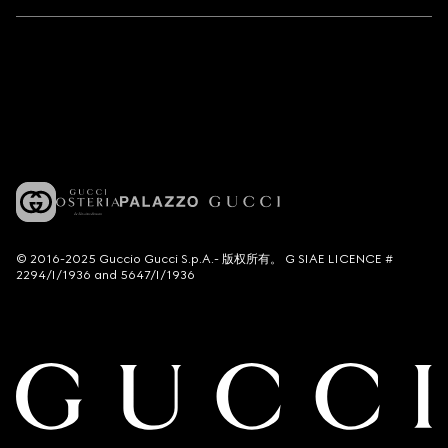
© 2016-2025 Guccio Gucci S.p.A.- 版权所有。 G SIAE LICENCE #
2294/I/1936 and 5647/I/1936