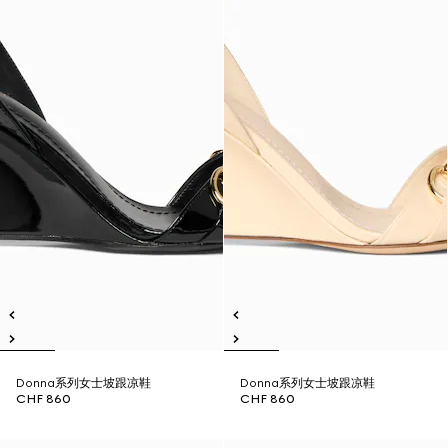
Donna系列女士坡跟凉鞋
Donna系列女士坡跟凉鞋
CHF 860
CHF 860