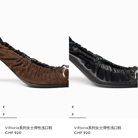
Vittoria系列女士弹性浅口鞋
Vittoria系列女士弹性浅口鞋
CHF 920
CHF 920