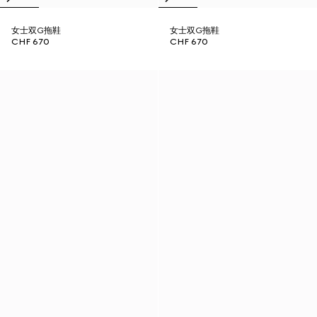
女士双G拖鞋
女士双G拖鞋
CHF 670
CHF 670