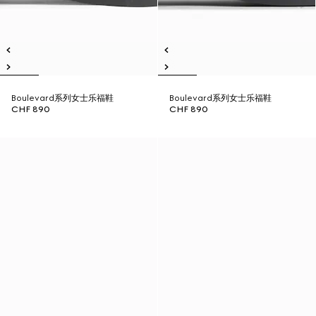
Boulevard系列女士乐福鞋
Boulevard系列女士乐福鞋
CHF 890
CHF 890