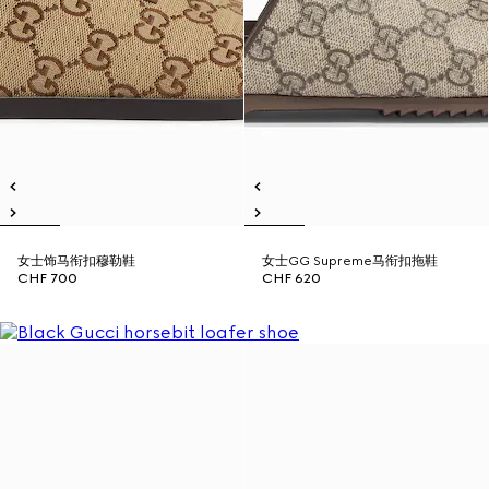
女士饰马衔扣穆勒鞋
女士GG Supreme马衔扣拖鞋
CHF 700
CHF 620