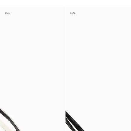
新品
新品