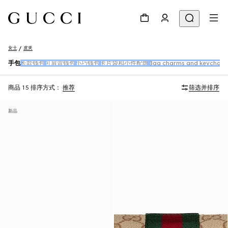
女士
皮夹
手包
长款钱包
可肩背钱包
小巧钱包
卡片袋和小件配饰
Bag charms and keychain
商品 15
排序方式：
推荐
筛选并排序
新品