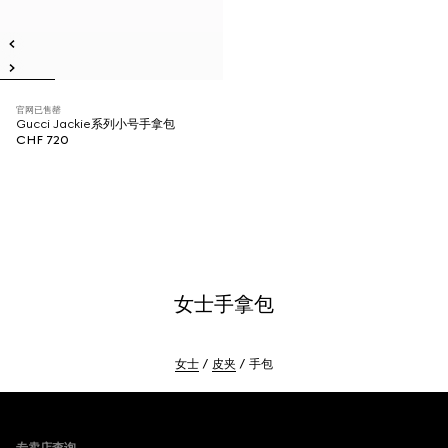
官网已售罄
Gucci Jackie系列小号手拿包
CHF 720
女士手拿包
女士
皮夹
手包
Footer