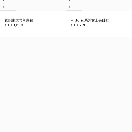
饰织带大号单肩包
Vittoria系列女士夹趾鞋
CHF 1,830
CHF 790