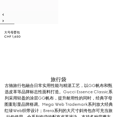
大号母婴包
CHF 1,650
旅行袋
古驰旅行包融合日常实用性能与精湛工艺，以GG帆布和甄
选皮革等品牌标志性面料打造。Gucci Essence Classic系
列采用轻盈的涂层GG帆布，提升耐用性的同时，经典字母
图案彰显品牌格调。Mega Web Trademark系列放大经典
红绿Web织带设计；Brera系列的大尺寸斜挎包亦可充当旅
行包使用。全系列包袋均配有皮革滚边，支持多种背携方