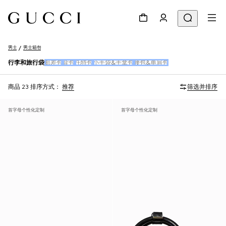
男士
男士箱包
行李和旅行袋
邮差包
背包
托特包
小手袋&手拿包
腰包&单肩包
商品 23
排序方式：
推荐
筛选并排序
首字母个性化定制
首字母个性化定制