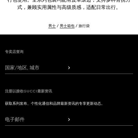
式，兼顾实用属性与高级质感，适配日常出行。
男士
男士箱包
旅行袋
Footer
专卖店查询
国家/地区, 城市
注册以接收GUCCI最新资讯
获取系列发布、个性化通信和品牌最新资讯的专享更新动态。
电子邮件