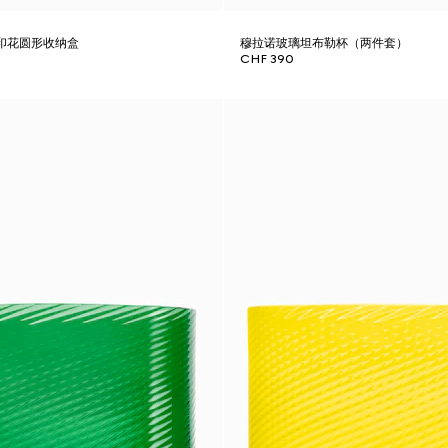
a花卉印花圆形收纳盒
穆拉诺玻璃坦布勒杯（两件套）
CHF 390