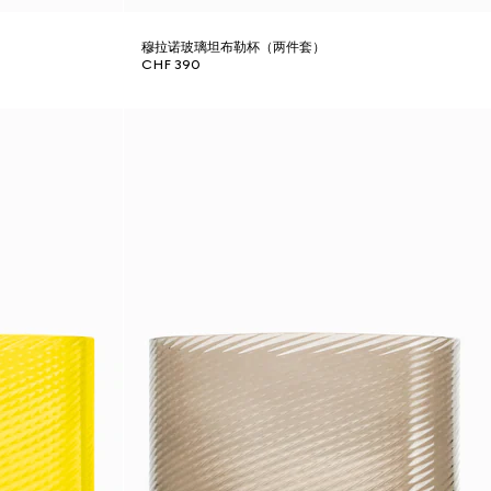
穆拉诺玻璃坦布勒杯（两件套）
CHF 390