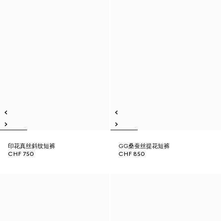
印花真丝斜纹短裤
GG桑蚕丝提花短裤
CHF 750
CHF 850