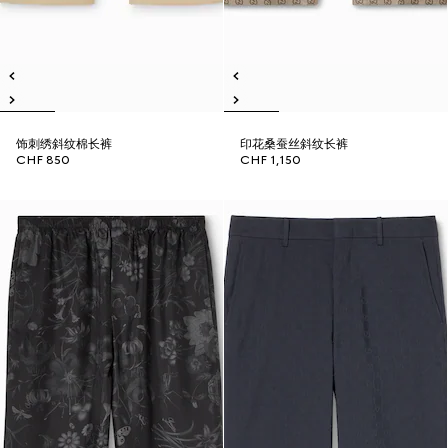
饰刺绣斜纹棉长裤
印花桑蚕丝斜纹长裤
CHF 850
CHF 1,150