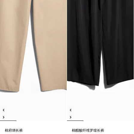
棉府绸长裤
棉醋酸纤维罗缎长裤