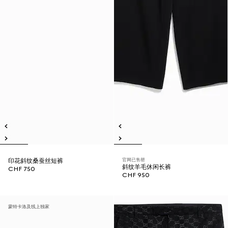
官网已售罄
印花斜纹桑蚕丝短裤
斜纹羊毛休闲长裤
CHF 750
CHF 950
蒙特卡洛及线上独家