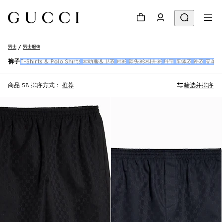
男士
男士服饰
裤子
T-Shirts & Polo Shirts
运动服&卫衣
衬衫
套头衫和开衫
丹宁
连体衣
外衣
皮革
商品 58
排序方式：
推荐
筛选并排序