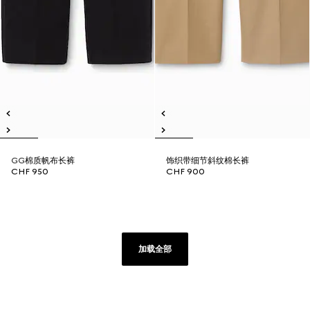
GG棉质帆布长裤
饰织带细节斜纹棉长裤
CHF 950
CHF 900
加载全部