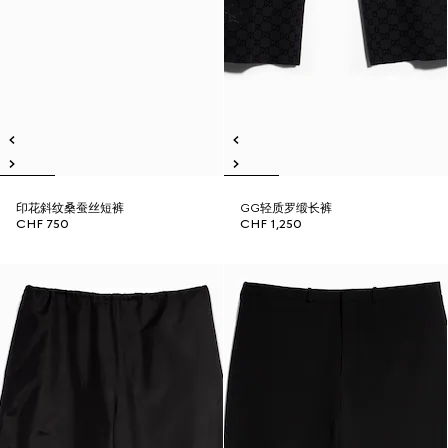
印花斜纹桑蚕丝短裤
GG轻质罗缎长裤
CHF 750
CHF 1,250