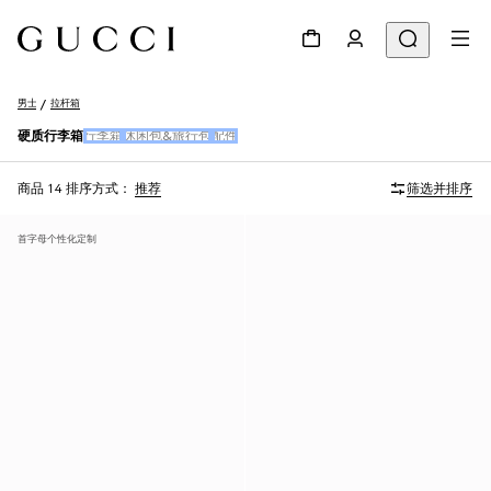
男士
拉杆箱
硬质行李箱
行李箱
休闲包&旅行包
配件
商品 14
排序方式：
推荐
筛选并排序
首字母个性化定制