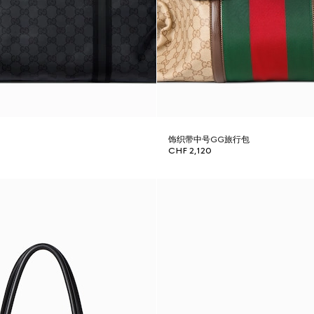
包
饰织带中号GG旅行包
CHF 2,120