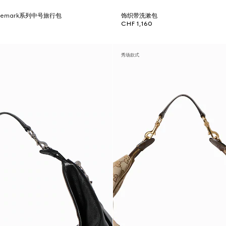
rademark系列中号旅行包
饰织带洗漱包
CHF 1,160
秀场款式