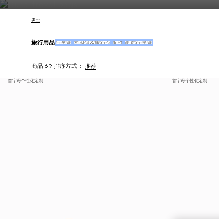
联系我们
男士
旅行用品
行李箱
休闲包&旅行包
配件
硬质行李箱
商品 69
排序方式：
推荐
首字母个性化定制
首字母个性化定制