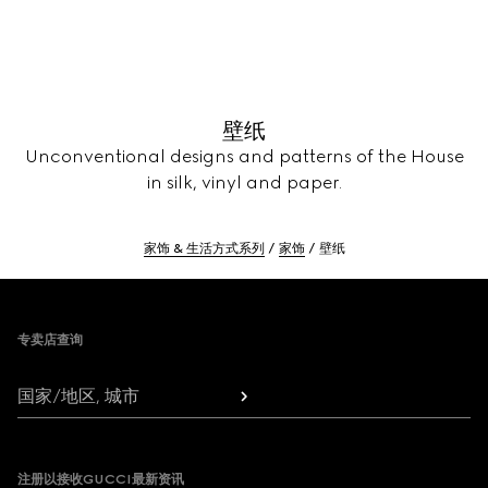
壁纸
Unconventional designs and patterns of the House
in silk, vinyl and paper.
家饰 & 生活方式系列
家饰
壁纸
Footer
专卖店查询
国家/地区, 城市
注册以接收GUCCI最新资讯