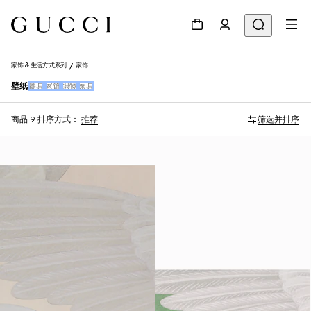
家饰 & 生活方式系列
家饰
壁纸
餐具
家饰
织物
家具
商品 9
排序方式：
推荐
筛选并排序