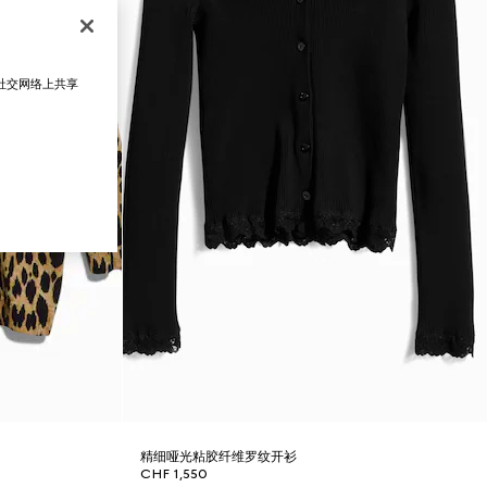
在社交网络上共享
精细哑光粘胶纤维罗纹开衫
CHF 1,550