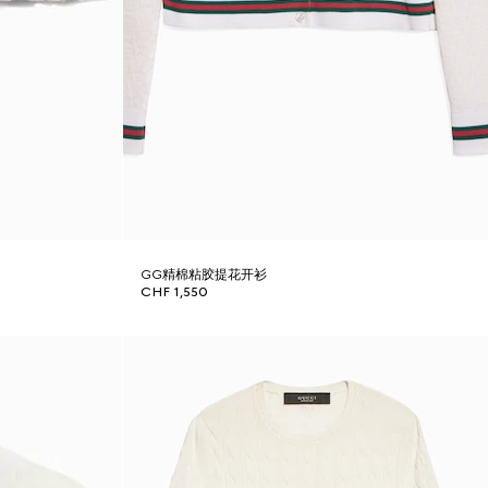
GG精棉粘胶提花开衫
CHF 1,550