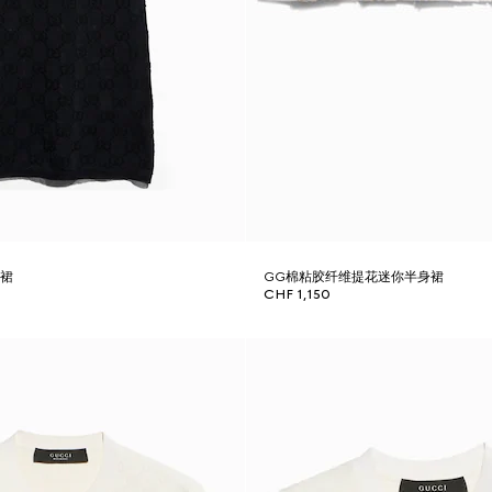
衣裙
GG棉粘胶纤维提花迷你半身裙
CHF 1,150