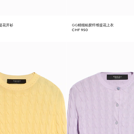
提花开衫
GG精细粘胶纤维提花上衣
CHF 950