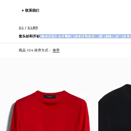
联系我们
女士
女士服饰
套头衫和开衫
上衣和衬衫
T恤&卫衣
连衣裙&连体裤
裤子
牛仔布
半裙
连体
商品 104
排序方式：
推荐