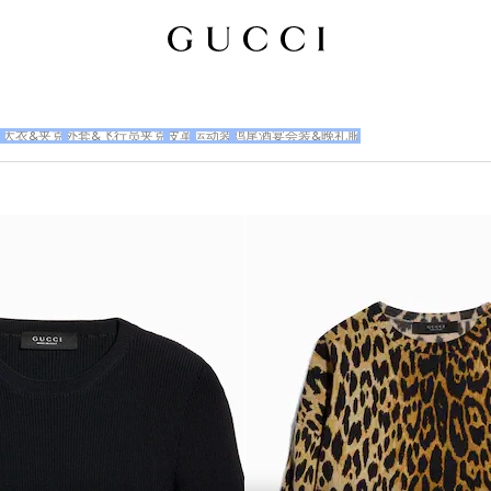
衣
大衣&夹克
外套&飞行员夹克
皮革
运动装
鸡尾酒宴会装&晚礼服