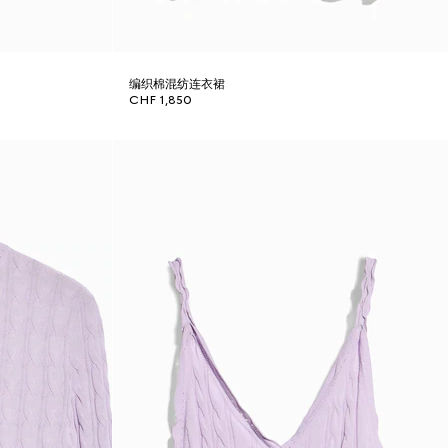
编织棉混纺连衣裙
CHF 1,850