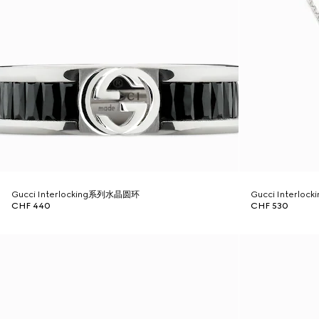
Gucci Interlocking系列水晶圆环
Gucci Interl
CHF 440
CHF 530