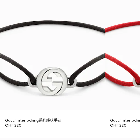
Gucci Interlocking系列绳状手链
Gucci Interl
CHF 220
CHF 220