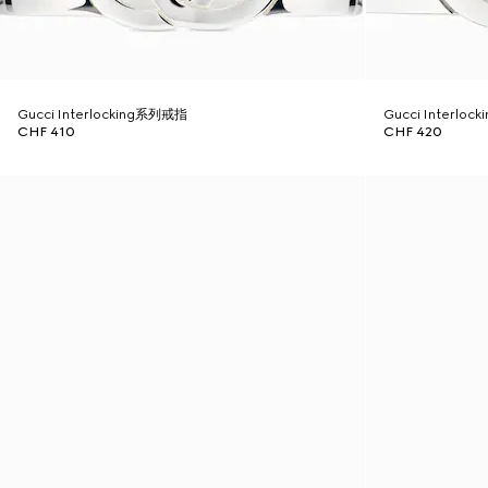
Gucci Interlocking系列戒指
Gucci Interl
CHF 410
CHF 420