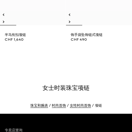
半马衔扣项链
饰手袋坠饰链式项链
CHF 1,640
CHF 490
女士时装珠宝项链
珠宝和腕表
时尚首饰
女性时尚首饰
项链
Footer
专卖店查询