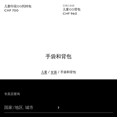
官网已售罄
儿童印花GG托特包
儿童GG背包
CHF 700
CHF 960
手袋和背包
儿童
女孩
手袋和背包
Footer
专卖店查询
国家/地区, 城市