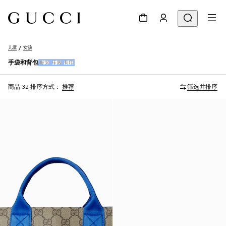
儿童
女孩
手袋和背包
服装
鞋履
围巾
商品 32
排序方式：
推荐
筛选并排序